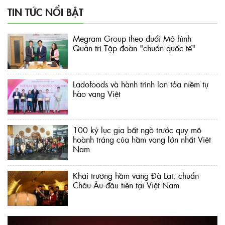
TIN TỨC NỔI BẬT
Megram Group theo đuổi Mô hình
Quản trị Tập đoàn "chuẩn quốc tế"
Ladofoods và hành trình lan tỏa niềm tự
hào vang Việt
100 kỷ lục gia bất ngờ trước quy mô
hoành tráng của hầm vang lớn nhất Việt
Nam
Khai trương hầm vang Đà Lạt: chuẩn
Châu Âu đầu tiên tại Việt Nam