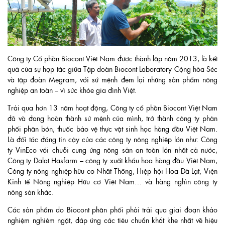
Công ty Cổ phần Biocont Việt Nam được thành lập năm 2013, là kết
quả của sự hợp tác giữa Tập đoàn Biocont Laboratory Cộng hòa Séc
và tập đoàn Megram, với sứ mệnh đem lại những sản phẩm nông
nghiệp an toàn – vì sức khỏe gia đình Việt.
Trải qua hơn 13 năm hoạt động, Công ty cổ phần Biocont Việt Nam
đã và đang hoàn thành sứ mệnh của mình, trở thành công ty phân
phối phân bón, thuốc bảo vệ thực vật sinh học hàng đầu Việt Nam.
Là đối tác đáng tin cậy của các công ty nông nghiệp lớn như: Công
ty VinEco với chuỗi cung ứng nông sản an toàn lớn nhất cả nước,
Công ty Dalat Hasfarm – công ty xuất khẩu hoa hàng đầu Việt Nam,
Công ty nông nghiệp hữu cơ Nhất Thống, Hiệp hội Hoa Đà Lạt, Viện
Kinh tế Nông nghiệp Hữu cơ Việt Nam… và hàng nghìn công ty
nông sản khác.
Các sản phẩm do Biocont phân phối phải trải qua giai đoạn khảo
nghiệm nghiêm ngặt, đáp ứng các tiêu chuẩn khắt khe nhất về hiệu