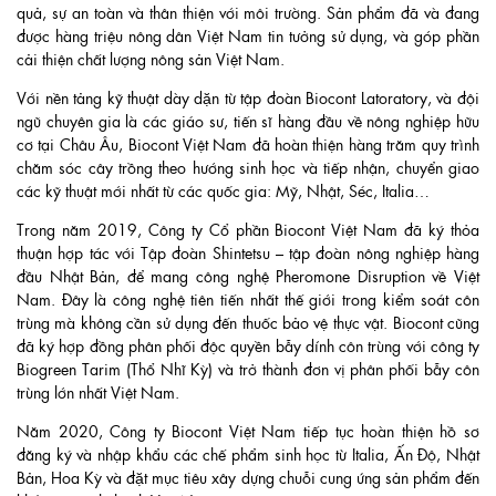
quả, sự an toàn và thân thiện với môi trường. Sản phẩm đã và đang
được hàng triệu nông dân Việt Nam tin tưởng sử dụng, và góp phần
cải thiện chất lượng nông sản Việt Nam.
Với nền tảng kỹ thuật dày dặn từ tập đoàn Biocont Latoratory, và đội
ngũ chuyên gia là các giáo sư, tiến sĩ hàng đầu về nông nghiệp hữu
cơ tại Châu Âu, Biocont Việt Nam đã hoàn thiện hàng trăm quy trình
chăm sóc cây trồng theo hướng sinh học và tiếp nhận, chuyển giao
các kỹ thuật mới nhất từ các quốc gia: Mỹ, Nhật, Séc, Italia…
Trong năm 2019, Công ty Cổ phần Biocont Việt Nam đã ký thỏa
thuận hợp tác với Tập đoàn Shintetsu – tập đoàn nông nghiệp hàng
đầu Nhật Bản, để mang công nghệ Pheromone Disruption về Việt
Nam. Đây là công nghệ tiên tiến nhất thế giới trong kiểm soát côn
trùng mà không cần sử dụng đến thuốc bảo vệ thực vật. Biocont cũng
đã ký hợp đồng phân phối độc quyền bẫy dính côn trùng với công ty
Biogreen Tarim (Thổ Nhĩ Kỳ) và trở thành đơn vị phân phối bẫy côn
trùng lớn nhất Việt Nam.
Năm 2020, Công ty Biocont Việt Nam tiếp tục hoàn thiện hồ sơ
đăng ký và nhập khẩu các chế phẩm sinh học từ Italia, Ấn Độ, Nhật
Bản, Hoa Kỳ và đặt mục tiêu xây dựng chuỗi cung ứng sản phẩm đến