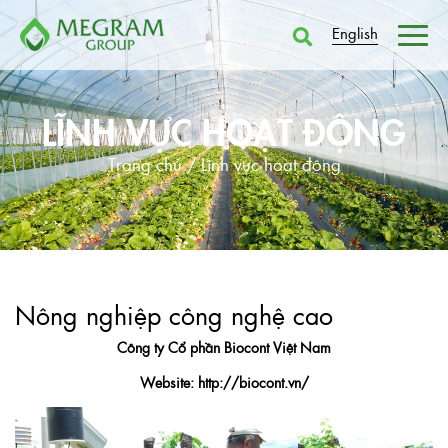
English
LĨNH VỰC HOẠT ĐỘNG
Trang chủ /
Lĩnh vực hoạt động
Nông nghiệp công nghệ cao
Công ty Cổ phần Biocont Việt Nam
Website: http://biocont.vn/