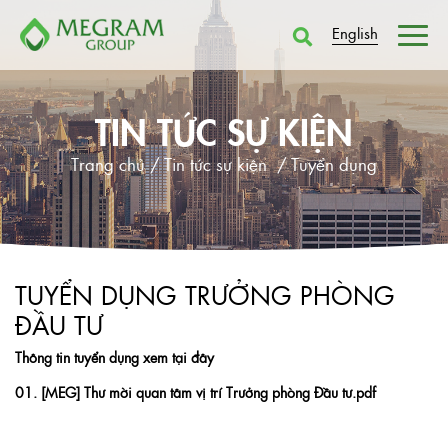
English
TIN TỨC SỰ KIỆN
Trang chủ /
Tin tức sự kiện /
Tuyển dụng
TUYỂN DỤNG TRƯỞNG PHÒNG
ĐẦU TƯ
Thông tin tuyển dụng xem tại đây
01. [MEG] Thư mời quan tâm vị trí Trưởng phòng Đầu tư.pdf