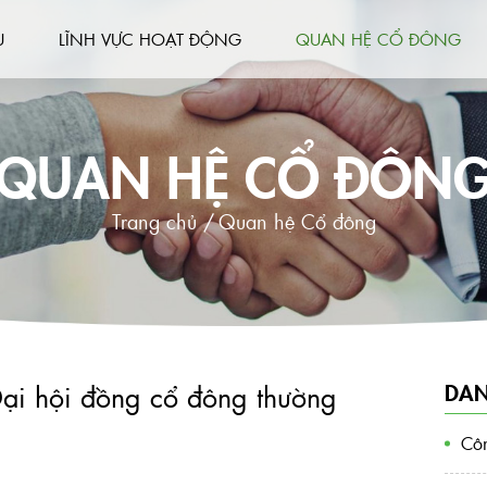
U
LĨNH VỰC HOẠT ĐỘNG
QUAN HỆ CỔ ĐÔNG
QUAN HỆ CỔ ĐÔN
Trang chủ /
Quan hệ Cổ đông
DAN
Đại hội đồng cổ đông thường
Côn