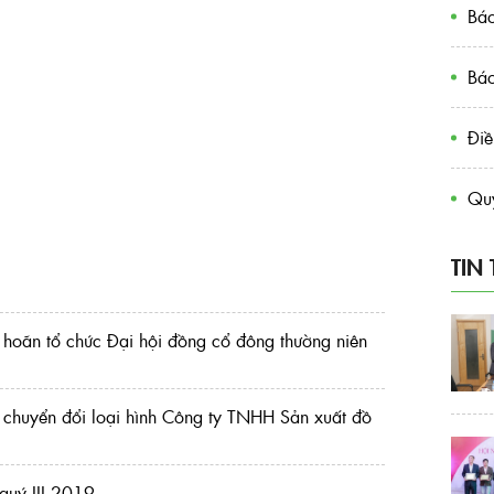
Báo
Báo
Điề
Quy
TIN
c hoãn tổ chức Đại hội đồng cổ đông thường niên
c chuyển đổi loại hình Công ty TNHH Sản xuất đồ
 quý III.2019