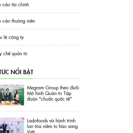
 cáo tài chính
 cáo thường niên
u lệ công ty
 chế quản trị
 TỨC NỔI BẬT
Megram Group theo đuổi
Mô hình Quản trị Tập
đoàn "chuẩn quốc tế"
Ladofoods và hành trình
lan tỏa niềm tự hào vang
Việt