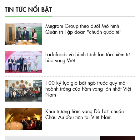
TIN TỨC NỔI BẬT
Megram Group theo đuổi Mô hình
Quản trị Tập đoàn "chuẩn quốc tế"
Ladofoods và hành trình lan tỏa niềm tự
hào vang Việt
100 kỷ lục gia bất ngờ trước quy mô
hoành tráng của hầm vang lớn nhất Việt
Nam
Khai trương hầm vang Đà Lạt: chuẩn
Châu Âu đầu tiên tại Việt Nam