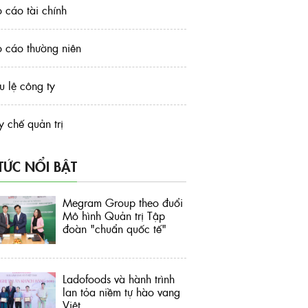
 cáo tài chính
 cáo thường niên
u lệ công ty
 chế quản trị
 TỨC NỔI BẬT
Megram Group theo đuổi
Mô hình Quản trị Tập
đoàn "chuẩn quốc tế"
Ladofoods và hành trình
lan tỏa niềm tự hào vang
Việt