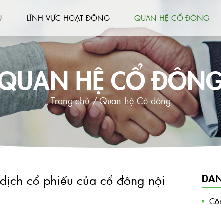
U
LĨNH VỰC HOẠT ĐỘNG
QUAN HỆ CỔ ĐÔNG
QUAN HỆ CỔ ĐÔN
Trang chủ /
Quan hệ Cổ đông
DAN
dịch cổ phiếu của cổ đông nội
Côn